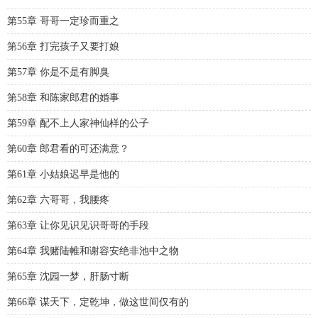
第55章 哥哥一定珍而重之
第56章 打完孩子又要打娘
第57章 你是不是有脚臭
第58章 和陈家郎君的婚事
第59章 配不上人家神仙样的公子
第60章 郎君看的可还满意？
第61章 小姑娘迟早是他的
第62章 六哥哥，我腰疼
第63章 让你见识见识哥哥的手段
第64章 我赌陆帷和谢容安绝非池中之物
第65章 沈园一梦，肝肠寸断
第66章 谋天下，定乾坤，做这世间仅有的