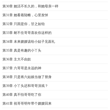
第30章 她活不长久的，和她母亲一样
第31章 她看着陆帷，心里发怵
第32章 只因是你，甘之如饴
第33章 耐不住哥哥喜欢你这样的
第34章 未来嫂嫂该给小姑子见面礼
第35章 真是有趣的小丫头
第36章 主大不由奴
第37章 六哥哥是永远的神
第38章 只是将六姑娘当做了替身
第39章 小丫头还和哥哥演戏？
第40章 真不怕哥哥吃了你
第41章 祝哥哥明年带个嫂嫂回来