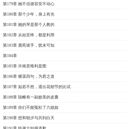
第179章 她不信谢容安不动心
第180章 那个少年，身上有光
第181章 她的琴是那个人教的
第182章 从始至终，都是利用
第183章 鹿死谁手，犹未可知
第184章
第185章 许南意唯利是图
第186章 横渠四句，为君之道
第187章 如若不然，退出花朝节的比试
第188章 陆帷有一副姣美的皮囊
第189章 你们不能冤枉了六姐姐
第190章 想和朝夕与共到白天
第191章 给谢六姑娘道歉