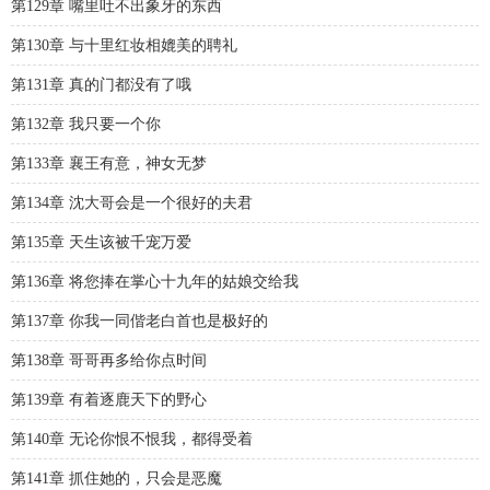
第129章 嘴里吐不出象牙的东西
第130章 与十里红妆相媲美的聘礼
第131章 真的门都没有了哦
第132章 我只要一个你
第133章 襄王有意，神女无梦
第134章 沈大哥会是一个很好的夫君
第135章 天生该被千宠万爱
第136章 将您捧在掌心十九年的姑娘交给我
第137章 你我一同偕老白首也是极好的
第138章 哥哥再多给你点时间
第139章 有着逐鹿天下的野心
第140章 无论你恨不恨我，都得受着
第141章 抓住她的，只会是恶魔