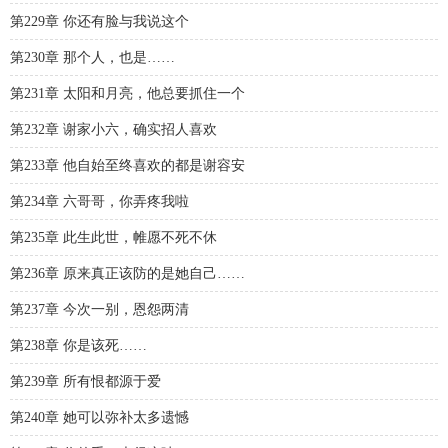
第229章 你还有脸与我说这个
第230章 那个人，也是……
第231章 太阳和月亮，他总要抓住一个
第232章 谢家小六，确实招人喜欢
第233章 他自始至终喜欢的都是谢容安
第234章 六哥哥，你弄疼我啦
第235章 此生此世，帷愿不死不休
第236章 原来真正该防的是她自己……
第237章 今次一别，恩怨两清
第238章 你是该死……
第239章 所有恨都源于爱
第240章 她可以弥补太多遗憾