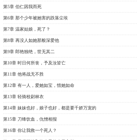
第5章 伯仁因我而死
第6章 那个少年被她害的跌落尘埃
第7章 温家姑娘，死了？
第8章 再没人如她那般深爱他
第9章 郎艳独绝，世无其二
第10章 时日何所丧，予及汝皆亡
第11章 他将战无不胜
第12章 有一人，爱她如宝，惜她如命
第13章 轻骑校尉林衣
第14章 妹妹也好，娘子也好，都是要千娇万宠的
第15章 刀锋饮血，仇憎相报
第16章 你让我救一个死人？