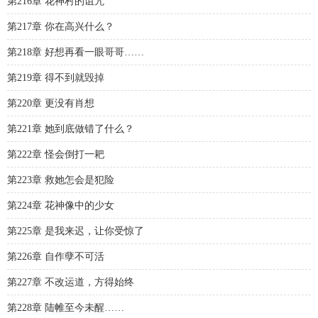
第216章 花神村的诅咒
第217章 你在高兴什么？
第218章 好想再看一眼哥哥……
第219章 得不到就毁掉
第220章 更没有肖想
第221章 她到底做错了什么？
第222章 怪会倒打一耙
第223章 救她怎会是犯险
第224章 花神像中的少女
第225章 是我来迟，让你受惊了
第226章 自作孽不可活
第227章 不改运道，方得始终
第228章 陆帷至今未醒……