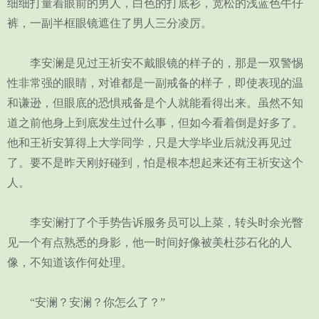
细细打量着眼前的男人，白色的打底衫，宽松的浅蓝色牛仔
裤，一副半框眼镜遮住了男人三分凌厉。
李安澜是见过王祈安不戴眼镜的样子的，那是一双警惕
性非常强的眼睛，对谁都是一副戒备的样子，即使表现的温
和谦逊，但眼底的恐惧戒备是个人就能看得出来。虽然不知
道之前他身上到底发生过什么事，但如今看着倒是好多了。
他和王祈安算得上大学同学，只是大学毕业后就没再见过
了。要不是昨天刚好碰到，怕是根本想起来还有王祈安这个
人。
李安澜打了个手势告诉服务员可以上菜，转头时余光瞥
见一个有点熟悉的身影，他一时间好像被美杜莎石化的人
像，不知道该作何处理。
“安澜？安澜？你怎么了？”