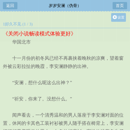
返回
岁岁安澜（伪骨）
首页
设置
1好久不见 (1 / 3)
关灯
《关闭小说畅读模式体验更好》
大
华国北市
中
小
十一月份的初冬风已经不再裹挟着晚秋的凉爽，望着窗
外被云彩拉扯的晚霞，李安澜静静的出神。
“安澜，想什么呢这么出神？”
“祈安，你来了。没想什么。”
闻声看去，一个清秀温和的男人落座于李安澜对面的位
置，休闲的卡其色工装衬衫被男人随手搭在椅背上，李安澜