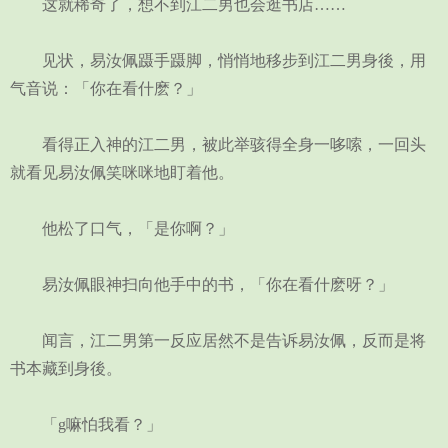
这就稀奇了，想不到江二男也会逛书店……
见状，易汝佩蹑手蹑脚，悄悄地移步到江二男身後，用
气音说：「你在看什麽？」
看得正入神的江二男，被此举骇得全身一哆嗦，一回头
就看见易汝佩笑咪咪地盯着他。
他松了口气，「是你啊？」
易汝佩眼神扫向他手中的书，「你在看什麽呀？」
闻言，江二男第一反应居然不是告诉易汝佩，反而是将
书本藏到身後。
「g嘛怕我看？」