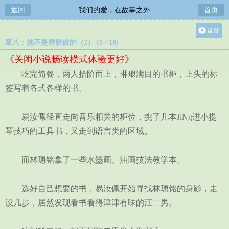
返回
我们的爱，在故事之外
首页
设置
章八：她不是塑胶做的（2） (1 / 10)
关灯
《关闭小说畅读模式体验更好》
大
吃完简餐，两人拾阶而上，琳琅满目的书柜，上头的标
中
签写着各式各样的书。
小
易汝佩径直走向音乐相关的柜位，挑了几本JiNg进小提
琴技巧的工具书，又走到语言类的区域。
而林璁铭拿了一些水墨画、油画技法教学本。
选好自己想要的书，易汝佩开始寻找林璁铭的身影，走
没几步，居然发现看书看得津津有味的江二男。