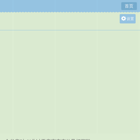
首页
设置
关灯
大
中
小