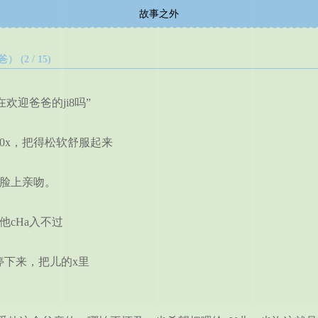
故事之外
2 / 15)
迎爸爸的ji8吗”
幼0x，把得松软舒服起来
儿脸上亲吻。
他cHa入不过
下来，把儿的x里