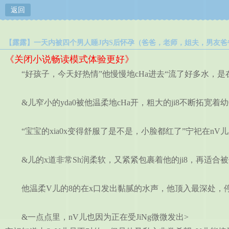
返回
【露露】一天内被四个男人睡J内S后怀孕（爸爸，老师，姐夫，男友爸爸） (
《关闭小说畅读模式体验更好》
“好孩子，今天好热情”他慢慢地cHa进去“流了好多水，是在欢
&儿窄小的yda0被他温柔地cHa开，粗大的ji8不断拓宽着
“宝宝的xia0x变得舒服了是不是，小脸都红了”宁祀在nV
&儿的x道非常Sh润柔软，又紧紧包裹着他的ji8，再适合被
他温柔V儿的8的在x口发出黏腻的水声，他顶入最深处，停
&一点点里，nV儿也因为正在受JiNg微微发出>