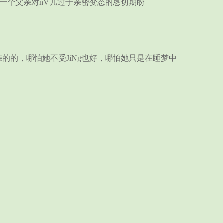
是一个父亲对nV儿过于亲密变态的恳切期盼
亲的的，哪怕她不受JiNg也好，哪怕她只是在睡梦中