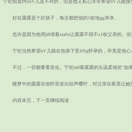
宁祀知道内SnV儿是不对的，但是他又私心非常希望nV儿能
好在露露是个好孩子，每次都把他的1收地gg净净。
也许是因为他用ji8堵着xia0x让露露不得不x1收父亲的。
宁祀当然希望nV儿能在他身下受JiNg怀孕的，毕竟是他心
不过，一切都要看造化。宁祀m0着露露的头温柔地笑“如果
睡梦中的露露在他怀里发出轻声嘤咛，对父亲在夜里让她受J
内容未完，下一页继续阅读